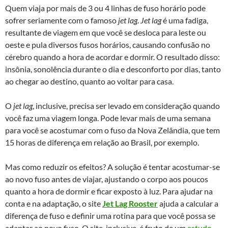
Quem viaja por mais de 3 ou 4 linhas de fuso horário pode
sofrer seriamente com o famoso
jet lag
.
Jet lag
é uma fadiga,
resultante de viagem em que você se desloca para leste ou
oeste e pula diversos fusos horários, causando confusão no
cérebro quando a hora de acordar e dormir. O resultado disso:
insônia, sonolência durante o dia e desconforto por dias, tanto
ao chegar ao destino, quanto ao voltar para casa.
O
jet lag
, inclusive, precisa ser levado em consideração quando
você faz uma viagem longa. Pode levar mais de uma semana
para você se acostumar com o fuso da Nova Zelândia, que tem
15 horas de diferença em relação ao Brasil, por exemplo.
Mas como reduzir os efeitos? A solução é tentar acostumar-se
ao novo fuso antes de viajar, ajustando o corpo aos poucos
quanto a hora de dormir e ficar exposto à luz. Para ajudar na
conta e na adaptação, o site
Jet Lag Rooster
ajuda a calcular a
diferença de fuso e definir uma rotina para que você possa se
adaptar ao novo fuso. O site, inclusive, é fruto de um
estudo