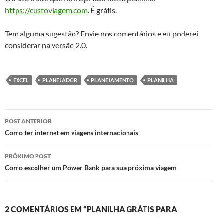
https://custoviagem.com
. É grátis.
Tem alguma sugestão? Envie nos comentários e eu poderei
considerar na versão 2.0.
EXCEL
PLANEJADOR
PLANEJAMENTO
PLANILHA
Navegação
POST ANTERIOR
de
Como ter internet em viagens internacionais
posts
PRÓXIMO POST
Como escolher um Power Bank para sua próxima viagem
2 COMENTÁRIOS EM “PLANILHA GRÁTIS PARA