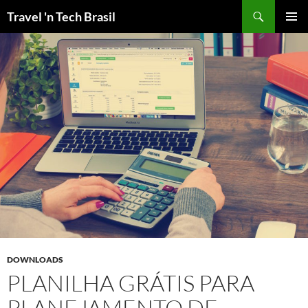
Pular
Travel 'n Tech Brasil
para
MENU
o
PRINCI
conteúdo
DOWNLOADS
PLANILHA GRÁTIS PARA
PLANEJAMENTO DE