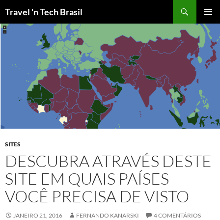
Pular
Travel 'n Tech Brasil
para
MENU
o
PRINCI
conteúdo
SITES
DESCUBRA ATRAVÉS DESTE
SITE EM QUAIS PAÍSES
VOCÊ PRECISA DE VISTO
JANEIRO 21, 2016
FERNANDO KANARSKI
4 COMENTÁRIOS