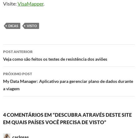
Visite:
VisaMapper
.
DICAS
VISTO
Navegação
POST ANTERIOR
de
Veja como são feitos os testes de resistência dos aviões
posts
PRÓXIMO POST
My Data Manager: Aplicativo para gerenciar plano de dados durante
a viagem
4 COMENTÁRIOS EM “DESCUBRA ATRAVÉS DESTE SITE
EM QUAIS PAÍSES VOCÊ PRECISA DE VISTO”
carlosas