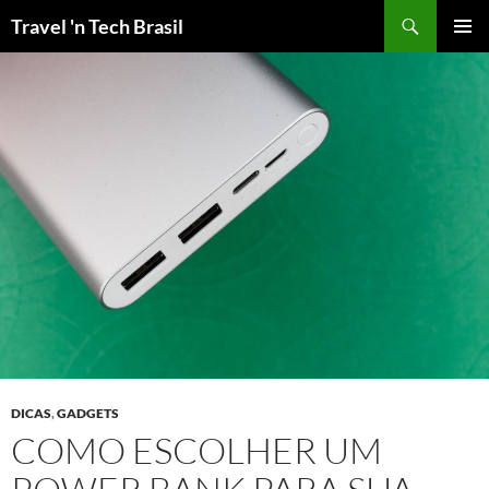
Pular
Travel 'n Tech Brasil
para
MENU
o
PRINCI
conteúdo
DICAS
,
GADGETS
COMO ESCOLHER UM