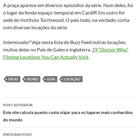
A praça aparece em diversos episódios da série. Num deles, foi
o lugar da fenda espaço-temporal em Cardiff. Em outro foi
sede do Instituto Torchwood. O país todo, na verdade, conta
com diversas locações da série.
Interessado? Veja nesta lista do Buzz Feed outras locações,
muitas delas no País de Gales e Inglaterra.
19 “Doctor Who”
Filming Locations You Can Actually Visit
.
DICAS
FILMES
GUIA
LOCAÇÃO
Navegação
POST ANTERIOR
de
Este site calcula quanto custa viajar para os lugares mais conhecidos
do mundo
posts
PRÓXIMO POST