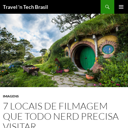
Pular
Travel 'n Tech Brasil
para
MENU
o
PRINCI
conteúdo
IMAGENS
7 LOCAIS DE FILMAGEM
QUE TODO NERD PRECISA
VISITAR